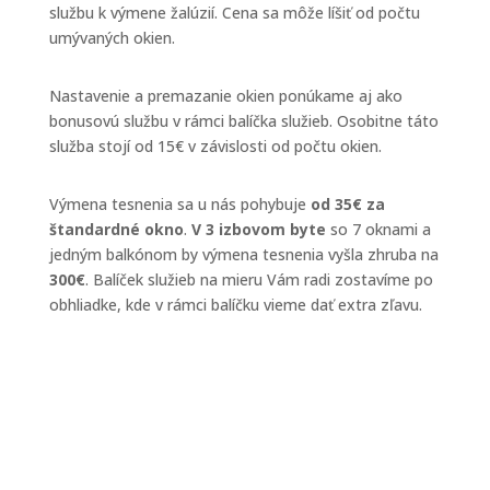
službu k výmene žalúzií. Cena sa môže líšiť od počtu
umývaných okien.
Nastavenie a premazanie okien ponúkame aj ako
bonusovú službu v rámci balíčka služieb. Osobitne táto
služba stojí od 15€ v závislosti od počtu okien.
Výmena tesnenia sa u nás pohybuje
od 35€ za
štandardné okno
.
V 3 izbovom byte
so 7 oknami a
jedným balkónom by výmena tesnenia vyšla zhruba na
300€
. Balíček služieb na mieru Vám radi zostavíme po
obhliadke, kde v rámci balíčku vieme dať extra zľavu.