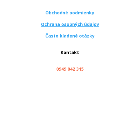
Obchodné podmienky
Ochrana osobných údajov
Často kladené otázky
Kontakt
0949 042 315
info@servis.zaluzkovo.sk
Sledova
Sledova