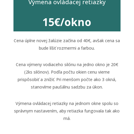
Výmena ovládacej retiazky
15€/okno
Cena úplne novej žalúzie začína od 40€, avšak cena sa
bude líšiť rozmermi a farbou.
Cena výmeny vodiaceho silónu na jedno okno je 20€
(2ks silónov). Podľa počtu okien cenu vieme
prispôsobiť a znížiť. Pri menšom počte ako 3 okná,
stanovíme paušálnu sadzbu za úkon.
Výmena ovládacej retiazky na jednom okne spolu so
správnym nastavením, aby retiazka fungovala tak ako
má.