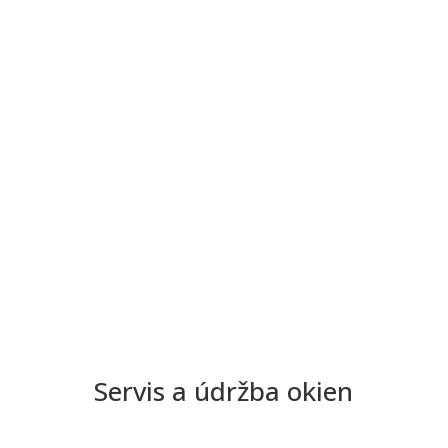
Zavolajte nám a dohodnite si obhliadku zadarmo
0949 042 315
Servis a údržba okien