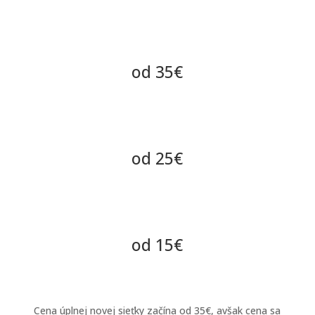
Výmena úplne novej sieťky proti
hmyzu
od 35€
Výmena poškodenej sieťoviny
od 25€
Ostatné opravy sieťok proti hmyzu
od 15€
Cena úplnej novej sieťky začína od 35€, avšak cena sa